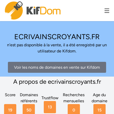
ECRIVAINSCROYANTS.FR
n'est pas disponible à la vente, il a été enregistré par un
utilisateur de Kifdom.
Voir les noms de domaines en vente sur Kifdom
A propos de ecrivainscroyants.fr
Score
Domaines
Recherches
Age du
Trustflow
référents
mensuelles
domaine
13
19
50
0
15